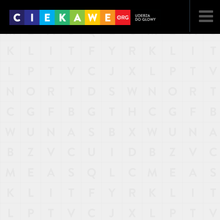
NAJNOWSZE
POPULARNE
LOSOWE
A
ARTYKUŁY
F
FILMY
G
GALERIA
REGULAMIN
KONTAKT