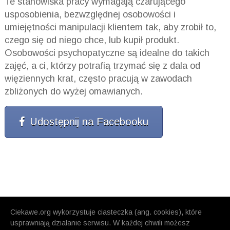
Te stanowiska pracy wymagają czarującego
usposobienia, bezwzględnej osobowości i
umiejętności manipulacji klientem tak, aby zrobił to,
czego się od niego chce, lub kupił produkt.
Osobowości psychopatyczne są idealne do takich
zajęć, a ci, którzy potrafią trzymać się z dala od
więziennych krat, często pracują w zawodach
zbliżonych do wyżej omawianych.
Udostępnij na Facebooku
Ciekawe.org wykorzystuje ciasteczka (ang. cookies), które
usprawniają działanie serwisu. W każdej chwili możesz