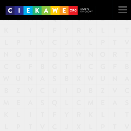
NAJNOWSZE
POPULARNE
LOSOWE
A
ARTYKUŁY
F
FILMY
G
GALERIA
REGULAMIN
KONTAKT