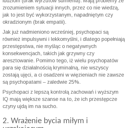
ludziom (brak wyrzutów sumienia). Mają problemy ze
zrozumieniem sytuacji innych, przez co nie
wiedzą,
jak to jest być wykorzystanym,
napadniętym czy
okradzionym (brak empatii).
Jak już nadmieniono wcześniej, psychopaci są
również impulsywni i lekkomyślni, i dlatego
popełniają
przestępstwa, nie myśląc o negatywnych
konsekwencjach,
takich jak grzywny czy
aresztowanie. Pomimo tego, iż wielu psychopatów
para się działalnością kryminalną, nie wszyscy
zostają ujęci, a ci osadzeni w więzieniach nie zawsze
są psychopatami – zaledwie 25%.
Psychopaci z lepszą kontrolą zachowań i wyższym
IQ mają większe szanse na to, że ich przestępcze
czyny ujdą im na sucho.
2. Wrażenie bycia miłym i