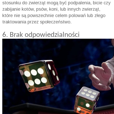
stosunku do zwierząt mogą być podpalenia, bicie czy
zabijanie kotów, psów, koni, lub innych zwierząt,
które nie są powszechnie celem polowań lub złego
traktowania przez społeczeństwo.
6. Brak
odpowiedzialności