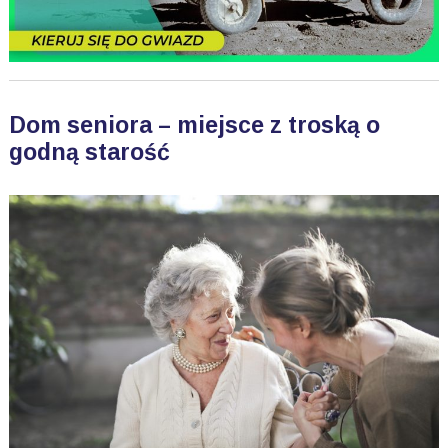
Dom seniora – miejsce z troską o
godną starość