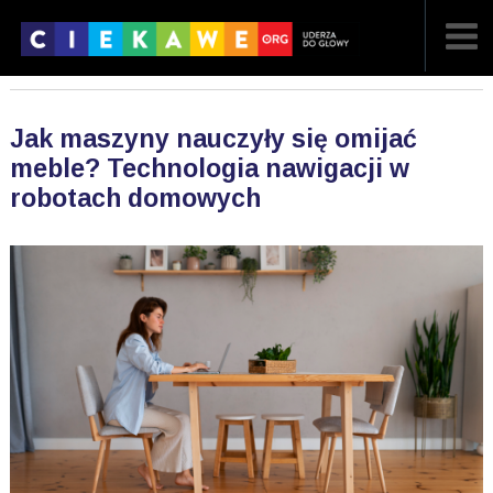
NAJNOWSZE
Jak maszyny nauczyły się omijać
POPULARNE
meble? Technologia nawigacji w
robotach domowych
LOSOWE
A
ARTYKUŁY
F
FILMY
G
GALERIA
REGULAMIN
KONTAKT