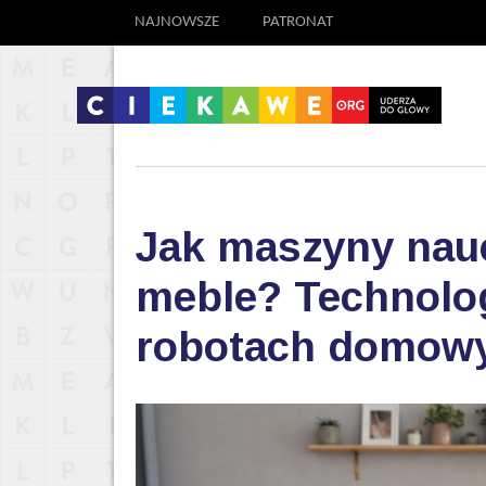
NAJNOWSZE
PATRONAT
Jak maszyny nauc
meble? Technolog
robotach domow