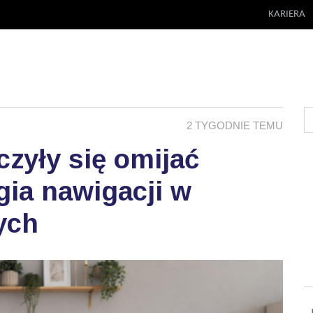
KARIERA
2 TYGODNIE TEMU
zyły się omijać
ia nawigacji w
ych