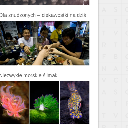
Dla znudzonych – ciekawostki na dziś
Niezwykłe morskie ślimaki