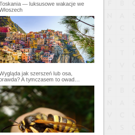
Toskania — luksusowe wakacje we
Włoszech
Wygląda jak szerszeń lub osa,
prawda? A tymczasem to owad…