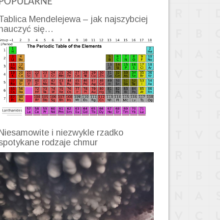
POPULARNE
Tablica Mendelejewa – jak najszybciej
nauczyć się…
Niesamowite i niezwykle rzadko
spotykane rodzaje chmur