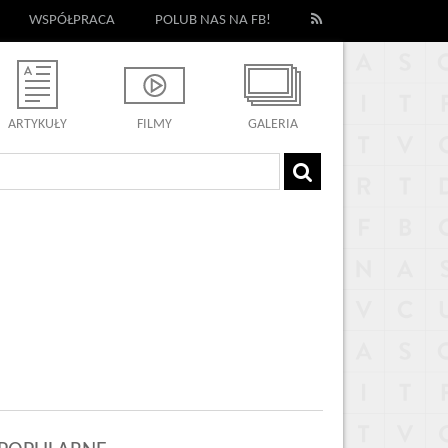
WSPÓŁPRACA
POLUB NAS NA FB!
ARTYKUŁY
FILMY
GALERIA