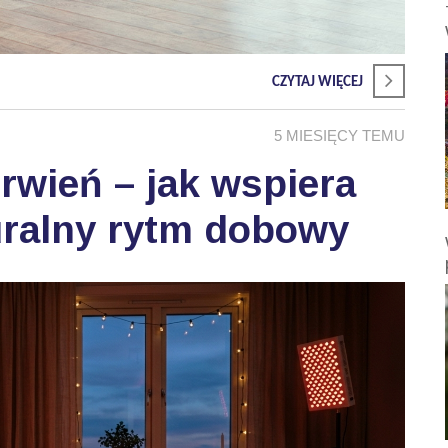
CZYTAJ WIĘCEJ
5 MIESIĘCY TEMU
wień – jak wspiera
uralny rytm dobowy