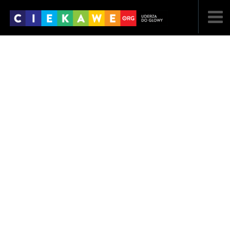
NAJNOWSZE
POPULARNE
LOSOWE
A
ARTYKUŁY
F
FILMY
G
GALERIA
REGULAMIN
KONTAKT