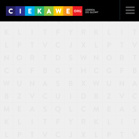
NAJNOWSZE
POPULARNE
LOSOWE
A
ARTYKUŁY
F
FILMY
G
GALERIA
REGULAMIN
KONTAKT