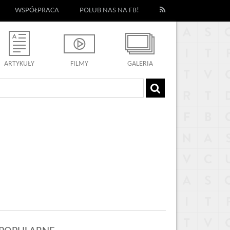
WSPÓŁPRACA
POLUB NAS NA FB!
ARTYKUŁY
FILMY
GALERIA