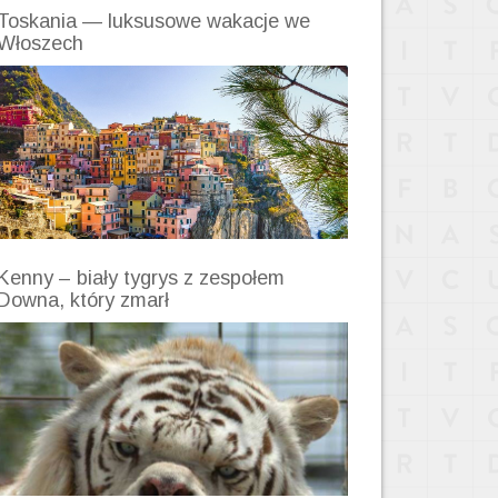
Toskania — luksusowe wakacje we
Włoszech
Kenny – biały tygrys z zespołem
Downa, który zmarł