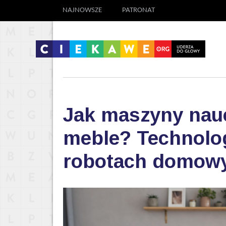
NAJNOWSZE
PATRONAT
Jak maszyny nauc
meble? Technolog
robotach domow