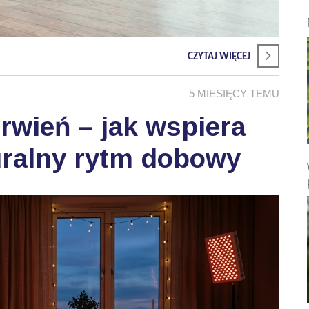
CZYTAJ WIĘCEJ
5 MIESIĘCY TEMU
wień – jak wspiera
uralny rytm dobowy