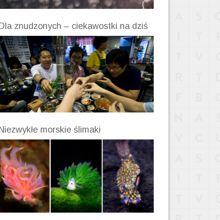
Dla znudzonych – ciekawostki na dziś
Niezwykłe morskie ślimaki