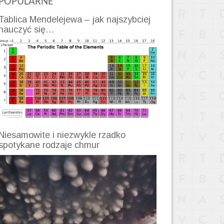
POPULARNE
Tablica Mendelejewa – jak najszybciej
nauczyć się…
Niesamowite i niezwykle rzadko
spotykane rodzaje chmur