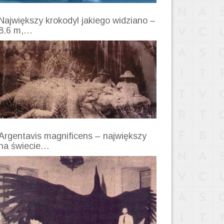
Największy krokodyl jakiego widziano –
8.6 m,…
Argentavis magnificens – największy
na świecie…