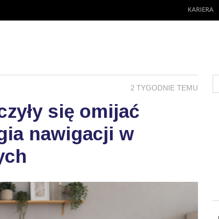
KARIERA
2 TYGODNIE TEMU
zyły się omijać
ia nawigacji w
ych