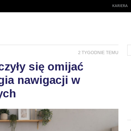
KARIERA
2 TYGODNIE TEMU
zyły się omijać
ia nawigacji w
ych