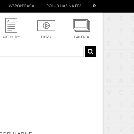
WSPÓŁPRACA
POLUB NAS NA FB!
ARTYKUŁY
FILMY
GALERIA