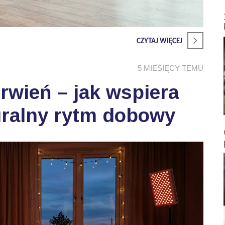
CZYTAJ WIĘCEJ
5 MIESIĘCY TEMU
wień – jak wspiera
uralny rytm dobowy