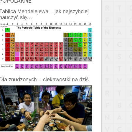
POPULARNE
Tablica Mendelejewa – jak najszybciej
nauczyć się…
Dla znudzonych – ciekawostki na dziś