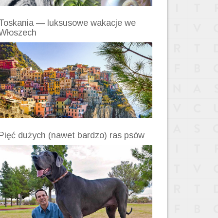
Toskania — luksusowe wakacje we
Włoszech
Pięć dużych (nawet bardzo) ras psów