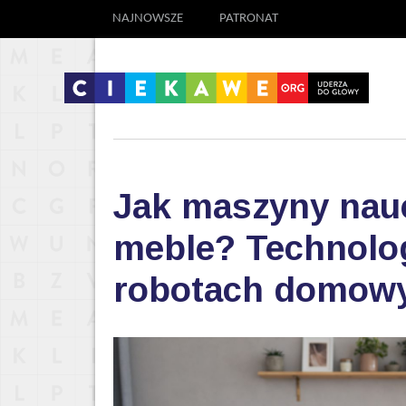
NAJNOWSZE
PATRONAT
Jak maszyny nauc
meble? Technolog
robotach domow