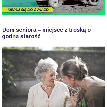
Dom seniora – miejsce z troską o
godną starość