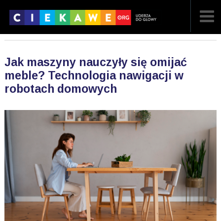
NAJNOWSZE
Jak maszyny nauczyły się omijać
POPULARNE
meble? Technologia nawigacji w
robotach domowych
LOSOWE
A
ARTYKUŁY
F
FILMY
G
GALERIA
REGULAMIN
KONTAKT