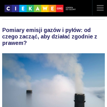
NAJNOWSZE
Pomiary emisji gazów i pyłów: od
POPULARNE
czego zacząć, aby działać zgodnie z
prawem?
LOSOWE
A
ARTYKUŁY
F
FILMY
G
GALERIA
REGULAMIN
KONTAKT