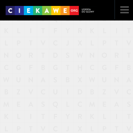
NAJNOWSZE
POPULARNE
LOSOWE
A
ARTYKUŁY
F
FILMY
G
GALERIA
REGULAMIN
KONTAKT