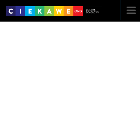
NAJNOWSZE
POPULARNE
LOSOWE
A
ARTYKUŁY
F
FILMY
G
GALERIA
REGULAMIN
KONTAKT