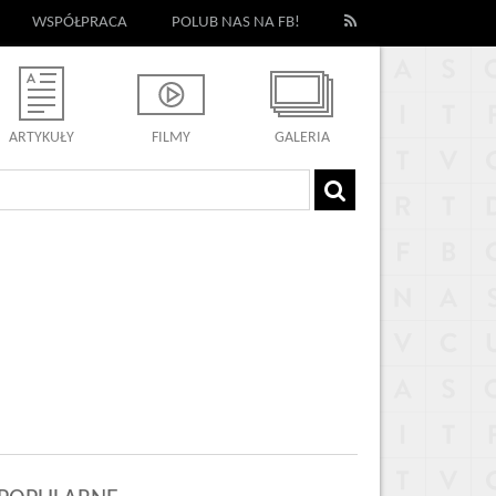
WSPÓŁPRACA
POLUB NAS NA FB!
ARTYKUŁY
FILMY
GALERIA