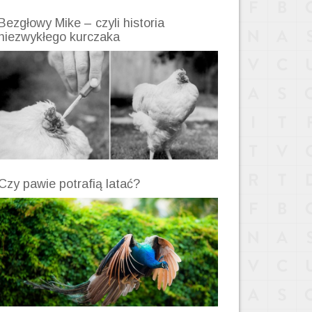
Bezgłowy Mike – czyli historia
niezwykłego kurczaka
Czy pawie potrafią latać?