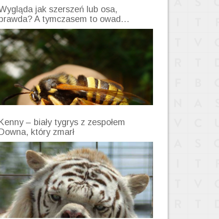
Wygląda jak szerszeń lub osa,
prawda? A tymczasem to owad…
Kenny – biały tygrys z zespołem
Downa, który zmarł