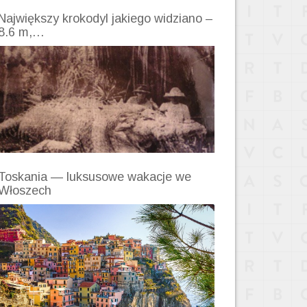
Największy krokodyl jakiego widziano –
8.6 m,…
Toskania — luksusowe wakacje we
Włoszech