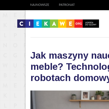
NAJNOWSZE
PATRONAT
Jak maszyny nauc
meble? Technolog
robotach domow