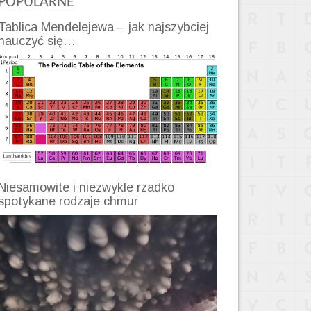
POPULARNE
Tablica Mendelejewa – jak najszybciej
nauczyć się…
Niesamowite i niezwykle rzadko
spotykane rodzaje chmur