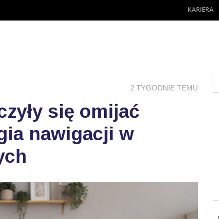
KARIERA
2 TYGODNIE TEMU
zyły się omijać
ia nawigacji w
ych