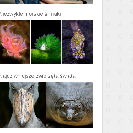
Niezwykłe morskie ślimaki
Najdziwniejsze zwierzęta świata