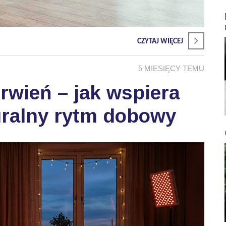
CZYTAJ WIĘCEJ
5 MIESIĘCY TEMU
wień – jak wspiera
uralny rytm dobowy