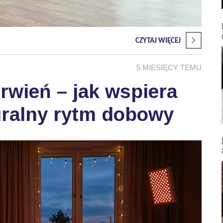
CZYTAJ WIĘCEJ
5 MIESIĘCY TEMU
wień – jak wspiera
uralny rytm dobowy