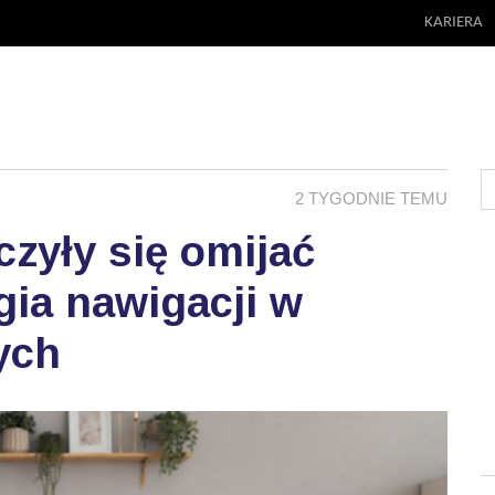
KARIERA
2 TYGODNIE TEMU
zyły się omijać
ia nawigacji w
ych