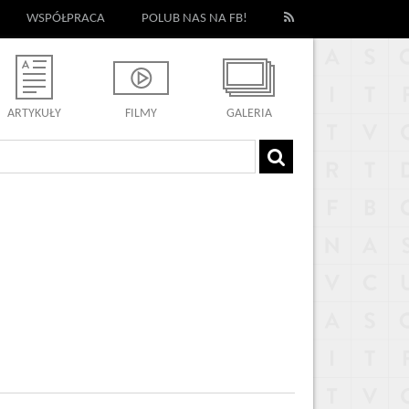
WSPÓŁPRACA
POLUB NAS NA FB!
ARTYKUŁY
FILMY
GALERIA