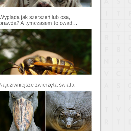
Wygląda jak szerszeń lub osa,
prawda? A tymczasem to owad…
Najdziwniejsze zwierzęta świata