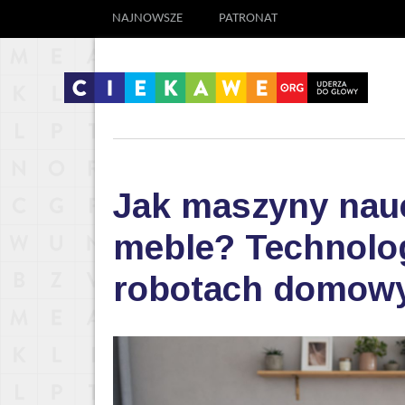
NAJNOWSZE
PATRONAT
Jak maszyny nauc
meble? Technolog
robotach domow