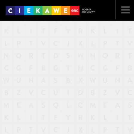
NAJNOWSZE
POPULARNE
LOSOWE
A
ARTYKUŁY
F
FILMY
G
GALERIA
REGULAMIN
KONTAKT