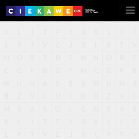
NAJNOWSZE
POPULARNE
LOSOWE
A
ARTYKUŁY
F
FILMY
G
GALERIA
REGULAMIN
KONTAKT