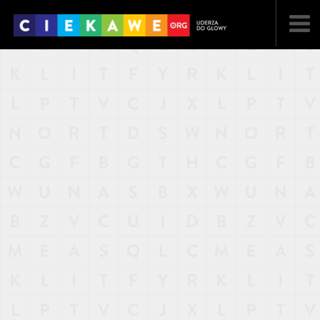
NAJNOWSZE
POPULARNE
LOSOWE
A
ARTYKUŁY
F
FILMY
G
GALERIA
REGULAMIN
KONTAKT