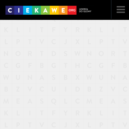
NAJNOWSZE
POPULARNE
LOSOWE
A
ARTYKUŁY
F
FILMY
G
GALERIA
REGULAMIN
KONTAKT