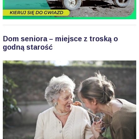
Dom seniora – miejsce z troską o
godną starość