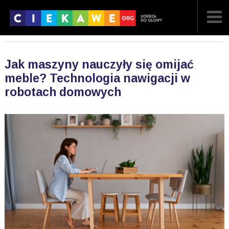
NAJNOWSZE
Jak maszyny nauczyły się omijać
POPULARNE
meble? Technologia nawigacji w
robotach domowych
LOSOWE
A
ARTYKUŁY
F
FILMY
G
GALERIA
REGULAMIN
KONTAKT