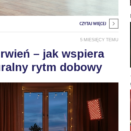
CZYTAJ WIĘCEJ
5 MIESIĘCY TEMU
wień – jak wspiera
uralny rytm dobowy