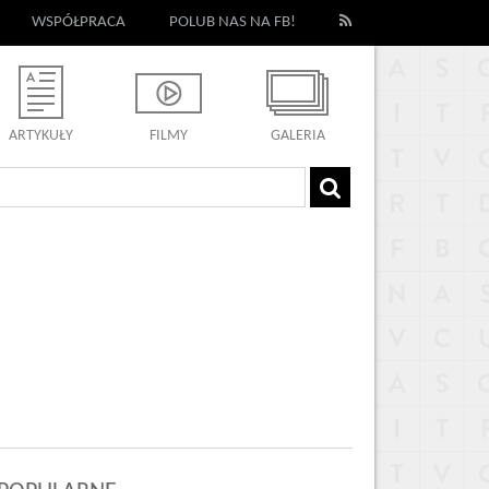
WSPÓŁPRACA
POLUB NAS NA FB!
ARTYKUŁY
FILMY
GALERIA