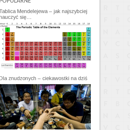
POPULARNE
Tablica Mendelejewa – jak najszybciej
nauczyć się…
Dla znudzonych – ciekawostki na dziś