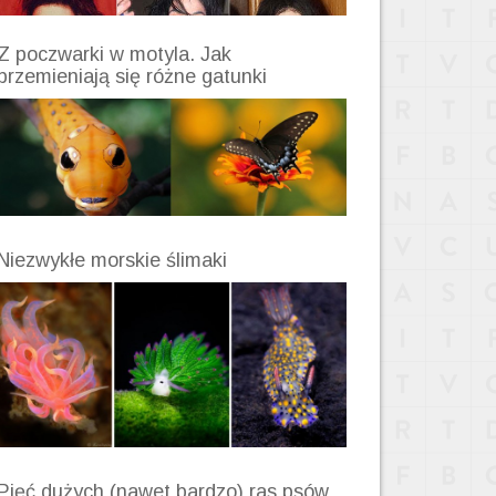
Z poczwarki w motyla. Jak
przemieniają się różne gatunki
Niezwykłe morskie ślimaki
Pięć dużych (nawet bardzo) ras psów