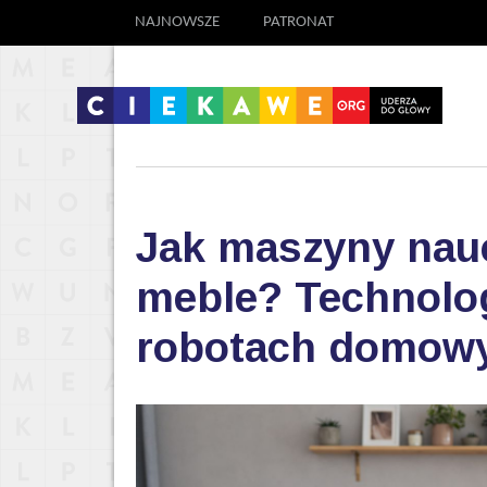
NAJNOWSZE
PATRONAT
Jak maszyny nauc
meble? Technolog
robotach domow