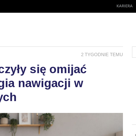
KARIERA
2 TYGODNIE TEMU
zyły się omijać
ia nawigacji w
ych