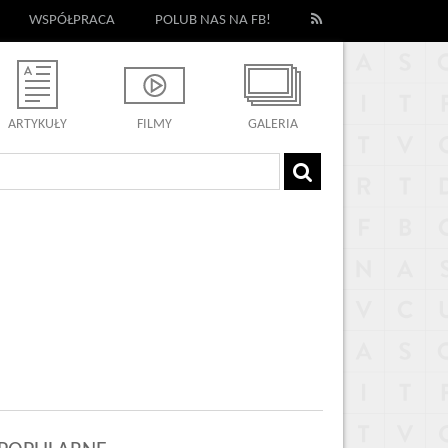
WSPÓŁPRACA
POLUB NAS NA FB!
ARTYKUŁY
FILMY
GALERIA