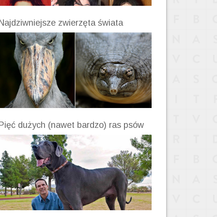
Najdziwniejsze zwierzęta świata
Pięć dużych (nawet bardzo) ras psów