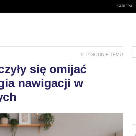
KARIERA
2 TYGODNIE TEMU
zyły się omijać
ia nawigacji w
ych