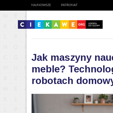
NAJNOWSZE
PATRONAT
Jak maszyny nauc
meble? Technolog
robotach domow