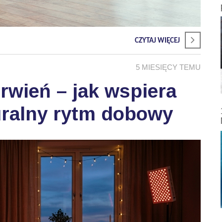
CZYTAJ WIĘCEJ
5 MIESIĘCY TEMU
wień – jak wspiera
uralny rytm dobowy