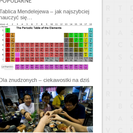
POPULARNE
Tablica Mendelejewa – jak najszybciej
nauczyć się…
Dla znudzonych – ciekawostki na dziś