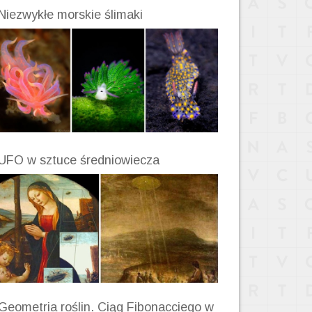
Niezwykłe morskie ślimaki
UFO w sztuce średniowiecza
Geometria roślin. Ciąg Fibonacciego w