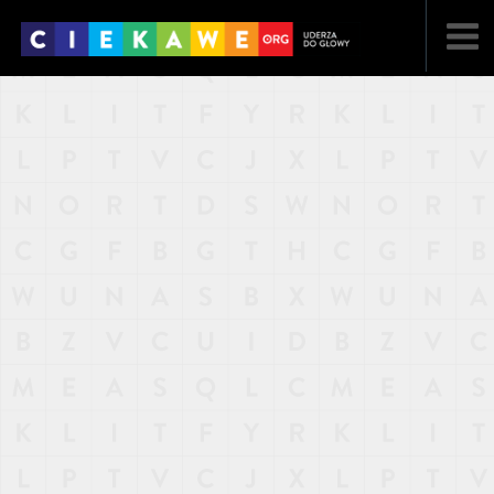
NAJNOWSZE
POPULARNE
LOSOWE
A
ARTYKUŁY
F
FILMY
G
GALERIA
REGULAMIN
KONTAKT