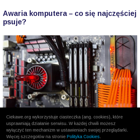
Awaria komputera – co się najczęściej
psuje?
Ciekawe.org wykorzystuje ciasteczka (ang. cookies), które
usprawniają działanie serwisu. W każdej chwili możesz
wyłączyć ten mechanizm w ustawieniach swojej przeglądarki.
Więcej szczegołów na stronie
Polityka Cookies
.