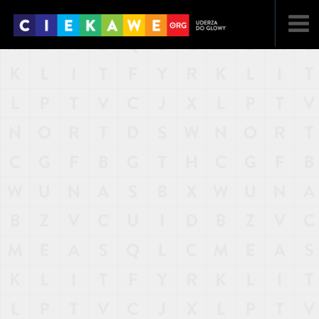
NAJNOWSZE
POPULARNE
LOSOWE
A
ARTYKUŁY
F
FILMY
G
GALERIA
REGULAMIN
KONTAKT