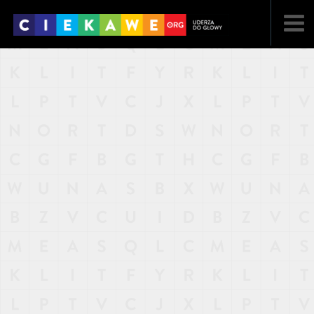
NAJNOWSZE
POPULARNE
LOSOWE
A
ARTYKUŁY
F
FILMY
G
GALERIA
REGULAMIN
KONTAKT