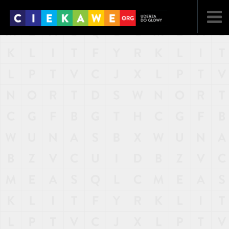
NAJNOWSZE
POPULARNE
LOSOWE
A
ARTYKUŁY
F
FILMY
G
GALERIA
REGULAMIN
KONTAKT