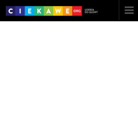
NAJNOWSZE
POPULARNE
LOSOWE
A
ARTYKUŁY
F
FILMY
G
GALERIA
REGULAMIN
KONTAKT