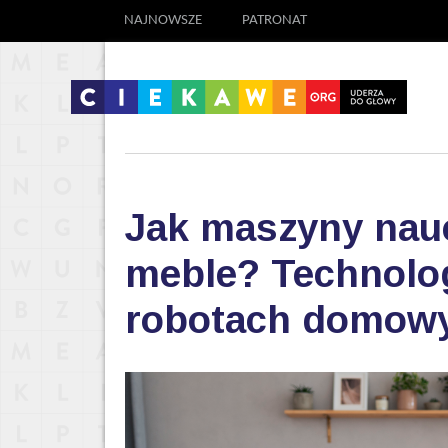
NAJNOWSZE
PATRONAT
Jak maszyny nauc
meble? Technolog
robotach domow