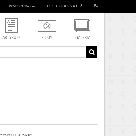
WSPÓŁPRACA
POLUB NAS NA FB!
ARTYKUŁY
FILMY
GALERIA