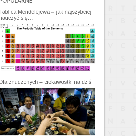
POPULARNE
Tablica Mendelejewa – jak najszybciej
nauczyć się…
Dla znudzonych – ciekawostki na dziś