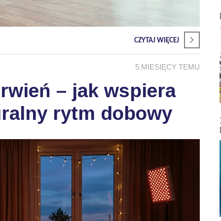
CZYTAJ WIĘCEJ
5 MIESIĘCY TEMU
wień – jak wspiera
uralny rytm dobowy