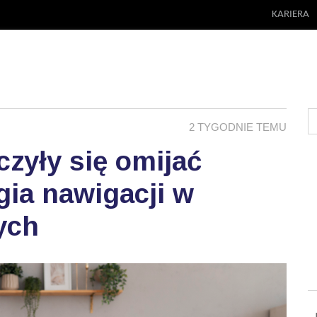
KARIERA
2 TYGODNIE TEMU
zyły się omijać
ia nawigacji w
ych