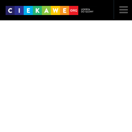
NAJNOWSZE
POPULARNE
LOSOWE
A
ARTYKUŁY
F
FILMY
G
GALERIA
REGULAMIN
KONTAKT