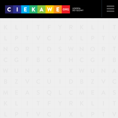
NAJNOWSZE
POPULARNE
LOSOWE
A
ARTYKUŁY
F
FILMY
G
GALERIA
REGULAMIN
KONTAKT