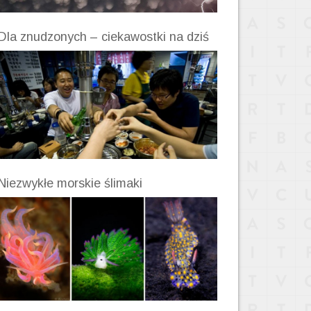
Dla znudzonych – ciekawostki na dziś
Niezwykłe morskie ślimaki