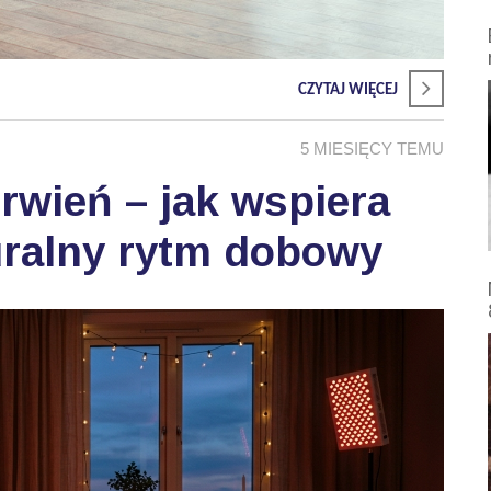
CZYTAJ WIĘCEJ
5 MIESIĘCY TEMU
wień – jak wspiera
uralny rytm dobowy