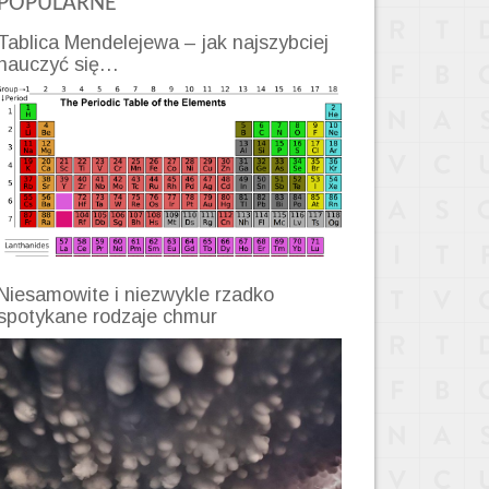
POPULARNE
Tablica Mendelejewa – jak najszybciej
nauczyć się…
Niesamowite i niezwykle rzadko
spotykane rodzaje chmur