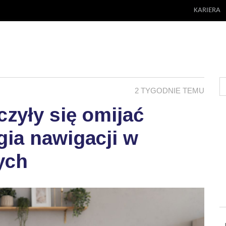
KARIERA
2 TYGODNIE TEMU
zyły się omijać
ia nawigacji w
ych