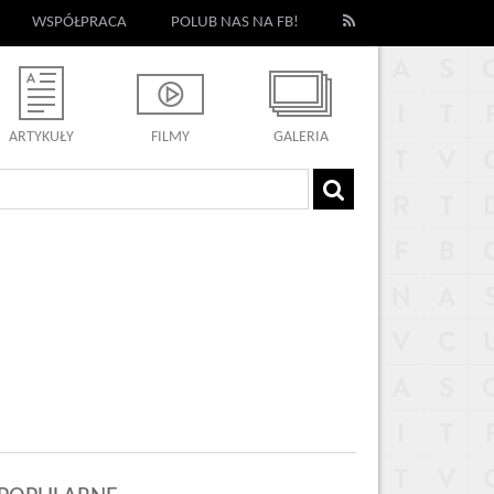
WSPÓŁPRACA
POLUB NAS NA FB!
ARTYKUŁY
FILMY
GALERIA