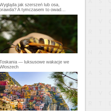
Wygląda jak szerszeń lub osa,
prawda? A tymczasem to owad…
Toskania — luksusowe wakacje we
Włoszech