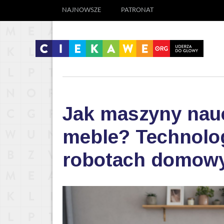
NAJNOWSZE
PATRONAT
Jak maszyny nauc
meble? Technolog
robotach domow