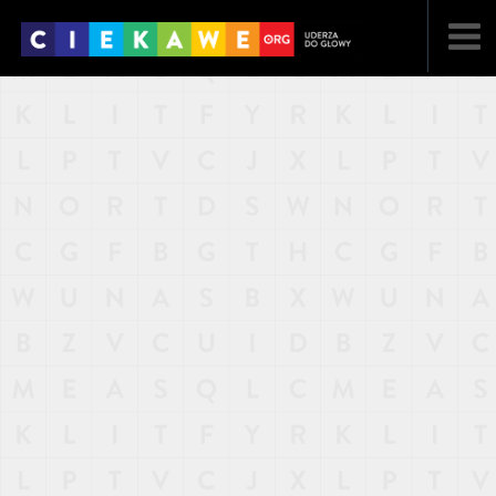
NAJNOWSZE
POPULARNE
LOSOWE
A
ARTYKUŁY
F
FILMY
G
GALERIA
REGULAMIN
KONTAKT