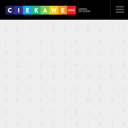
NAJNOWSZE
POPULARNE
LOSOWE
A
ARTYKUŁY
F
FILMY
G
GALERIA
REGULAMIN
KONTAKT