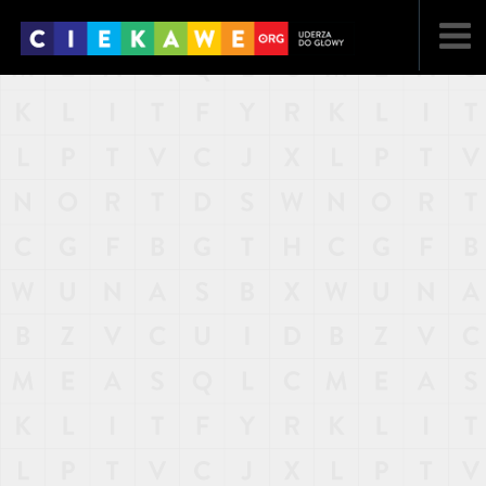
NAJNOWSZE
POPULARNE
LOSOWE
A
ARTYKUŁY
F
FILMY
G
GALERIA
REGULAMIN
KONTAKT