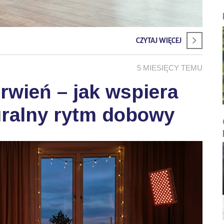
CZYTAJ WIĘCEJ
5 MIESIĘCY TEMU
wień – jak wspiera
uralny rytm dobowy