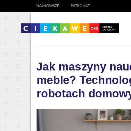
NAJNOWSZE
PATRONAT
Jak maszyny nauc
meble? Technolog
robotach domow