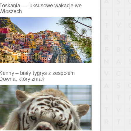
Toskania — luksusowe wakacje we
Włoszech
Kenny – biały tygrys z zespołem
Downa, który zmarł