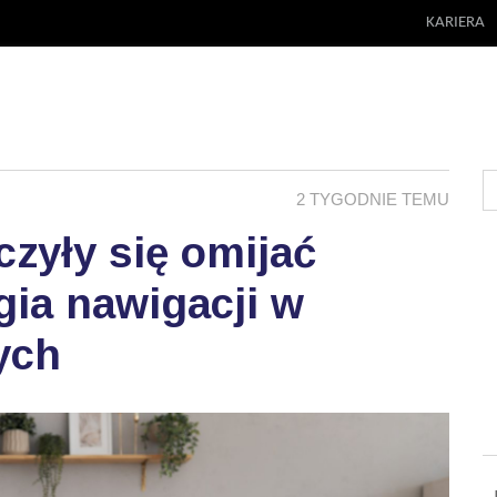
KARIERA
2 TYGODNIE TEMU
zyły się omijać
ia nawigacji w
ych