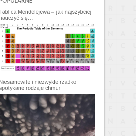
POPULARNE
Tablica Mendelejewa – jak najszybciej
nauczyć się…
Niesamowite i niezwykle rzadko
spotykane rodzaje chmur