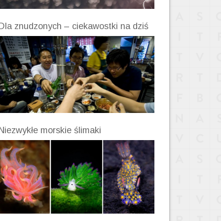
Dla znudzonych – ciekawostki na dziś
Niezwykłe morskie ślimaki