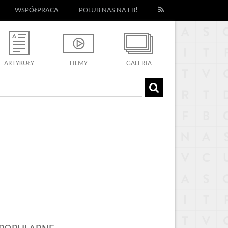
WSPÓŁPRACA
POLUB NAS NA FB!
ARTYKUŁY
FILMY
GALERIA