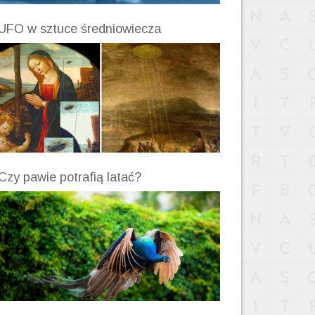
UFO w sztuce średniowiecza
Czy pawie potrafią latać?