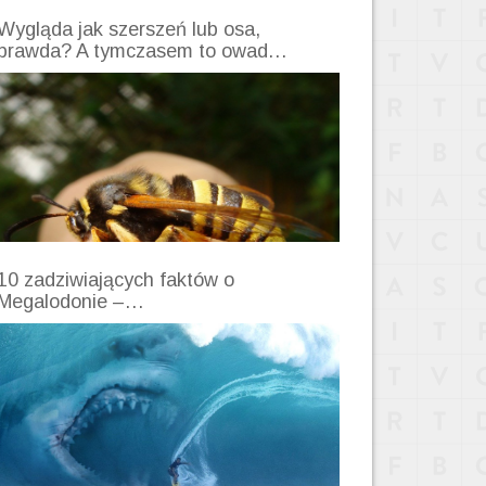
Wygląda jak szerszeń lub osa,
prawda? A tymczasem to owad…
10 zadziwiających faktów o
Megalodonie –…