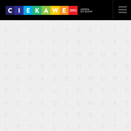
NAJNOWSZE
POPULARNE
LOSOWE
A
ARTYKUŁY
F
FILMY
G
GALERIA
REGULAMIN
KONTAKT