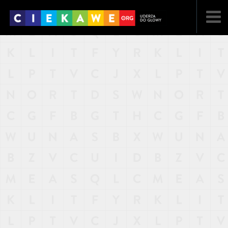
NAJNOWSZE
POPULARNE
LOSOWE
A
ARTYKUŁY
F
FILMY
G
GALERIA
REGULAMIN
KONTAKT