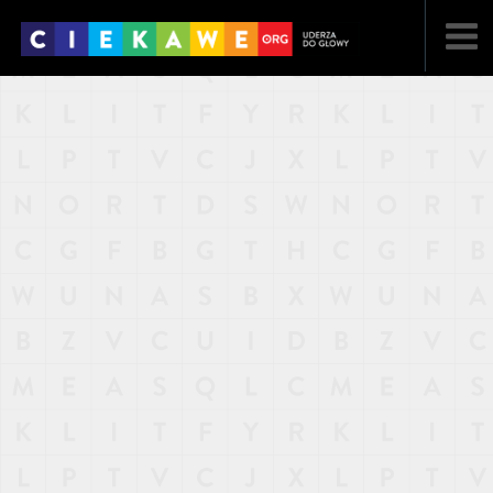
NAJNOWSZE
POPULARNE
LOSOWE
A
ARTYKUŁY
F
FILMY
G
GALERIA
REGULAMIN
KONTAKT