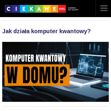
NAJNOWSZE
Jak działa komputer kwantowy?
POPULARNE
LOSOWE
A
ARTYKUŁY
F
FILMY
G
GALERIA
REGULAMIN
KONTAKT