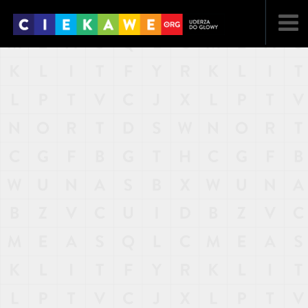
NAJNOWSZE
POPULARNE
LOSOWE
A
ARTYKUŁY
F
FILMY
G
GALERIA
REGULAMIN
KONTAKT