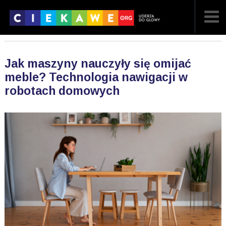
NAJNOWSZE
Jak maszyny nauczyły się omijać
POPULARNE
meble? Technologia nawigacji w
robotach domowych
LOSOWE
A
ARTYKUŁY
F
FILMY
G
GALERIA
REGULAMIN
KONTAKT