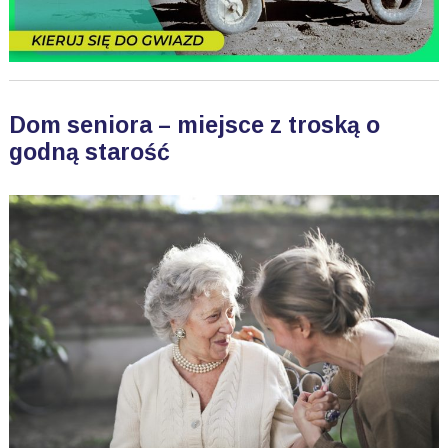
Dom seniora – miejsce z troską o
godną starość