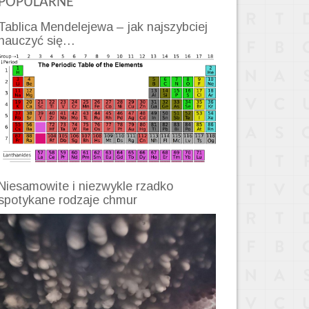
POPULARNE
Tablica Mendelejewa – jak najszybciej
nauczyć się…
Niesamowite i niezwykle rzadko
spotykane rodzaje chmur