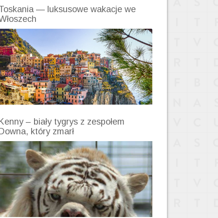
Toskania — luksusowe wakacje we
Włoszech
Kenny – biały tygrys z zespołem
Downa, który zmarł