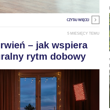
CZYTAJ WIĘCEJ
5 MIESIĘCY TEMU
wień – jak wspiera
uralny rytm dobowy