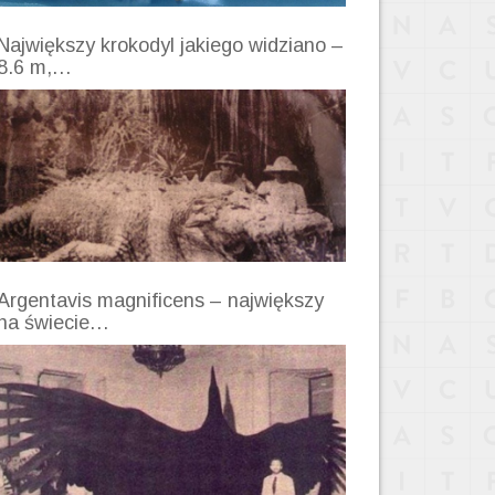
Największy krokodyl jakiego widziano –
8.6 m,…
Argentavis magnificens – największy
na świecie…