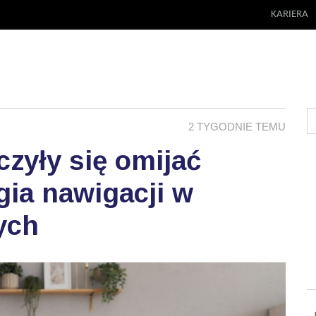
KARIERA
2 TYGODNIE TEMU
zyły się omijać
ia nawigacji w
ych