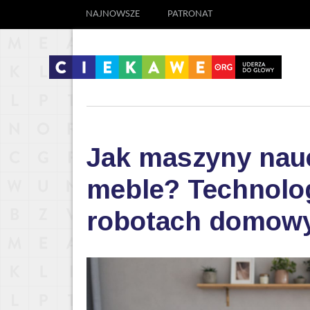
NAJNOWSZE
PATRONAT
Jak maszyny nauc
meble? Technolog
robotach domow