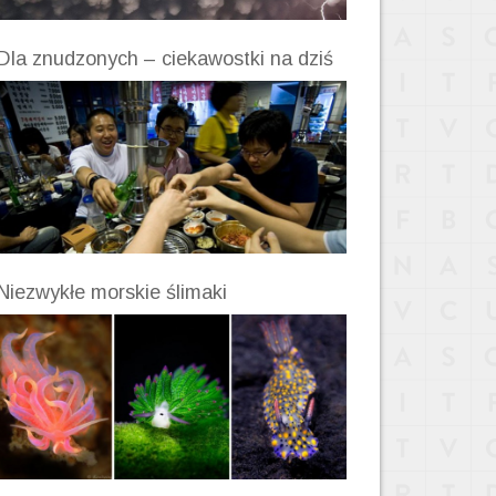
Dla znudzonych – ciekawostki na dziś
Niezwykłe morskie ślimaki