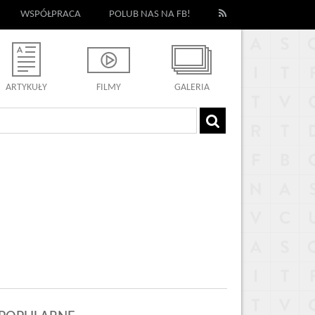
WSPÓŁPRACA
POLUB NAS NA FB!
ARTYKUŁY
FILMY
GALERIA