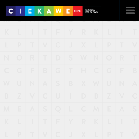
NAJNOWSZE
POPULARNE
LOSOWE
A
ARTYKUŁY
F
FILMY
G
GALERIA
REGULAMIN
KONTAKT