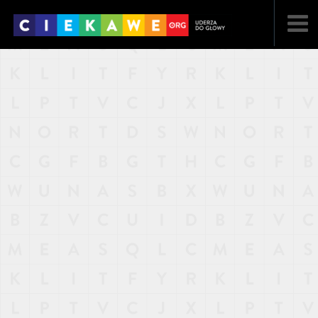
NAJNOWSZE
POPULARNE
LOSOWE
A
ARTYKUŁY
F
FILMY
G
GALERIA
REGULAMIN
KONTAKT