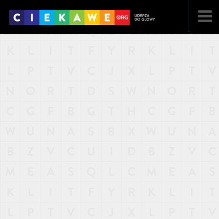
NAJNOWSZE
POPULARNE
LOSOWE
A
ARTYKUŁY
F
FILMY
G
GALERIA
REGULAMIN
KONTAKT