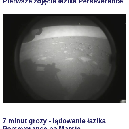
Pierwsze zdjęcia łazika Perseverance
7 minut grozy - lądowanie łazika
Perseverance na Marsie