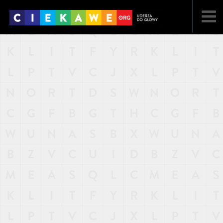
NAJNOWSZE
POPULARNE
LOSOWE
A
ARTYKUŁY
F
FILMY
G
GALERIA
REGULAMIN
KONTAKT