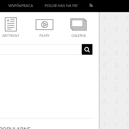
WSPÓŁPRACA
POLUB NAS NA FB!
ARTYKUŁY
FILMY
GALERIA