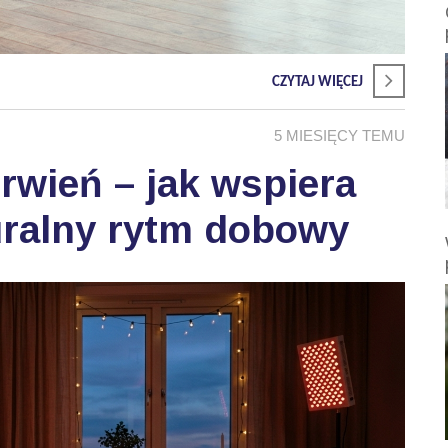
CZYTAJ WIĘCEJ
5 MIESIĘCY TEMU
wień – jak wspiera
uralny rytm dobowy