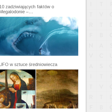
10 zadziwiających faktów o
Megalodonie –…
UFO w sztuce średniowiecza