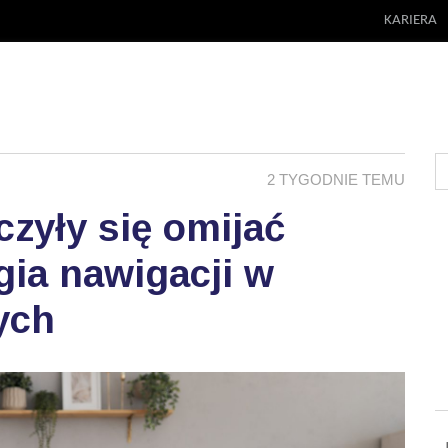
KARIERA
2 TYGODNIE TEMU
zyły się omijać
ia nawigacji w
ych