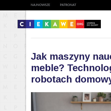
NAJNOWSZE
PATRONAT
Jak maszyny nauc
meble? Technolog
robotach domow