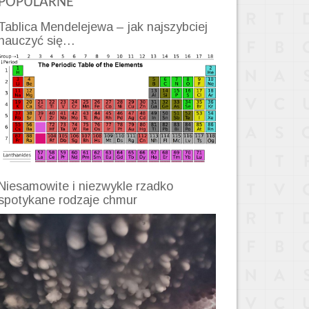
POPULARNE
Tablica Mendelejewa – jak najszybciej
nauczyć się…
Niesamowite i niezwykle rzadko
spotykane rodzaje chmur