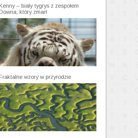
Kenny – biały tygrys z zespołem
Downa, który zmarł
Fraktalne wzory w przyrodzie