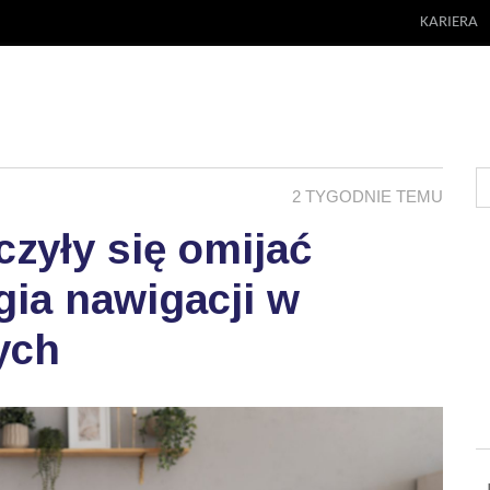
KARIERA
2 TYGODNIE TEMU
zyły się omijać
ia nawigacji w
ych