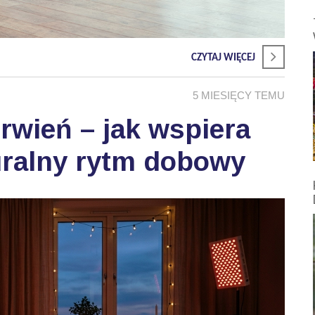
CZYTAJ WIĘCEJ
5 MIESIĘCY TEMU
wień – jak wspiera
uralny rytm dobowy