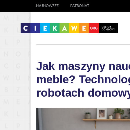
NAJNOWSZE
PATRONAT
Jak maszyny nauc
meble? Technolog
robotach domow