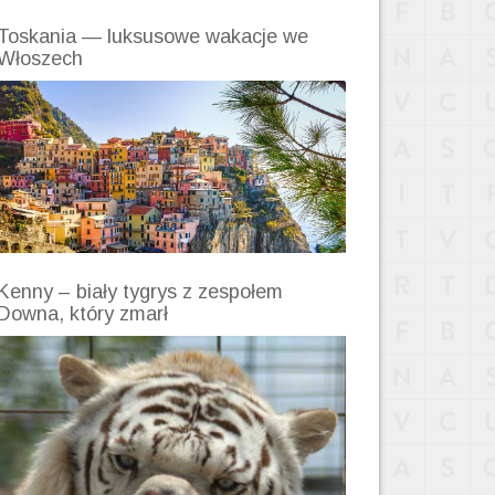
Toskania — luksusowe wakacje we
Włoszech
Kenny – biały tygrys z zespołem
Downa, który zmarł