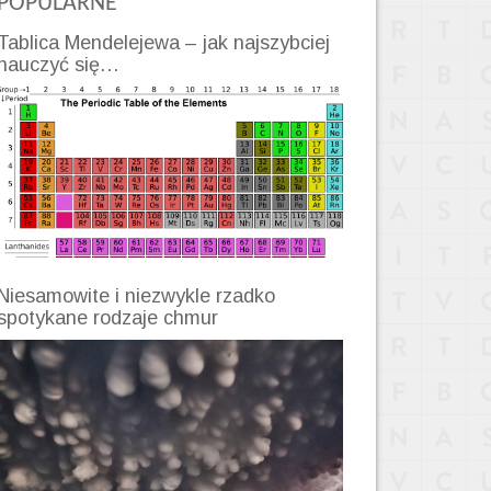
POPULARNE
Tablica Mendelejewa – jak najszybciej
nauczyć się…
Niesamowite i niezwykle rzadko
spotykane rodzaje chmur