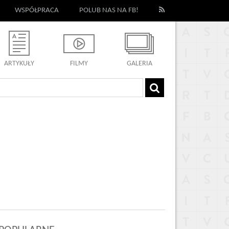
WSPÓŁPRACA
POLUB NAS NA FB!
ARTYKUŁY
FILMY
GALERIA