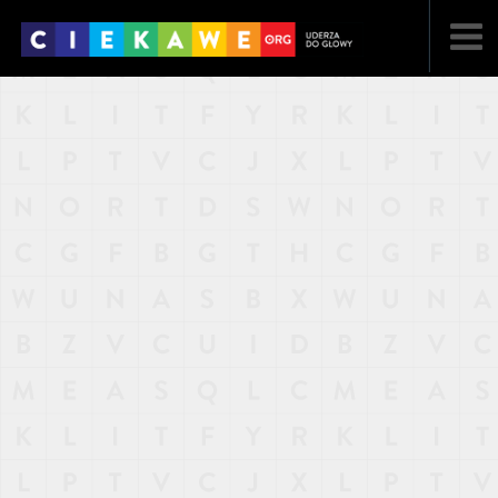
NAJNOWSZE
POPULARNE
LOSOWE
A
ARTYKUŁY
F
FILMY
G
GALERIA
REGULAMIN
KONTAKT