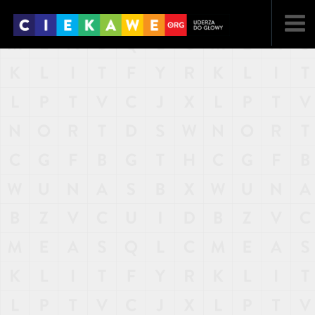
NAJNOWSZE
POPULARNE
LOSOWE
A
ARTYKUŁY
F
FILMY
G
GALERIA
REGULAMIN
KONTAKT