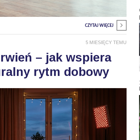
CZYTAJ WIĘCEJ
5 MIESIĘCY TEMU
wień – jak wspiera
uralny rytm dobowy