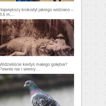
Największy krokodyl jakiego widziano –
8.6 m,…
Widzieliście kiedyś małego gołębia?
Pewnie nie i wiemy…