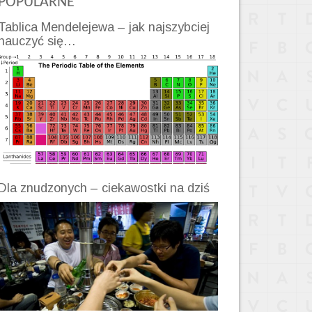
POPULARNE
Tablica Mendelejewa – jak najszybciej
nauczyć się…
Dla znudzonych – ciekawostki na dziś