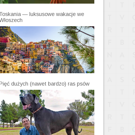
Toskania — luksusowe wakacje we
Włoszech
Pięć dużych (nawet bardzo) ras psów