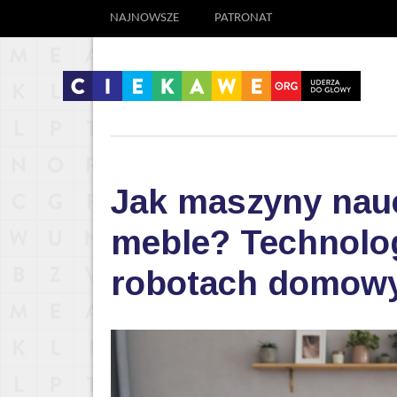
NAJNOWSZE
PATRONAT
Jak maszyny nauc
meble? Technolog
robotach domow