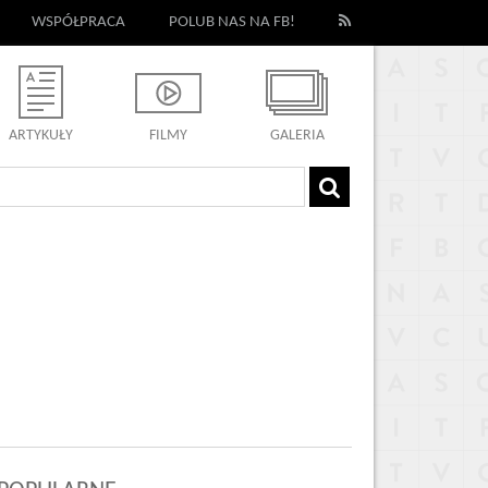
WSPÓŁPRACA
POLUB NAS NA FB!
ARTYKUŁY
FILMY
GALERIA