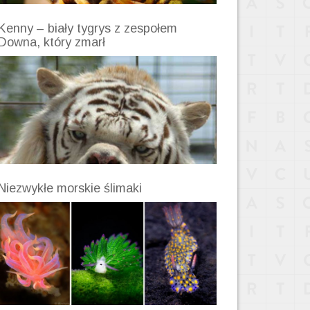
Kenny – biały tygrys z zespołem
Downa, który zmarł
Niezwykłe morskie ślimaki