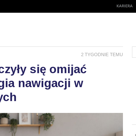
KARIERA
2 TYGODNIE TEMU
zyły się omijać
ia nawigacji w
ych